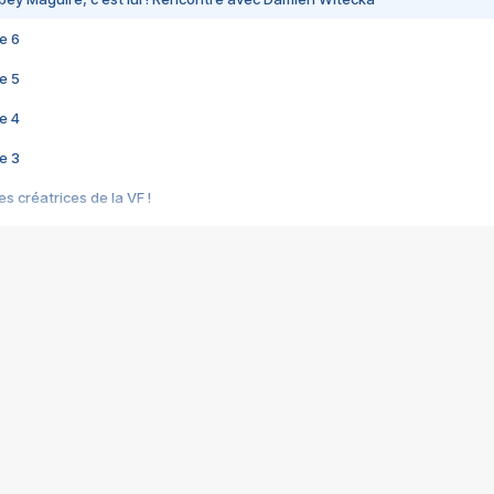
e 6
e 5
e 4
e 3
s créatrices de la VF !
e 2
e 1
e Mektoub My Love arrive enfin ! Rencontre avec Shaïn Boumedine et Sal
i : après Toni en famille
elle réalise le bouleversant Dites lui que je l'aime
ais ! Rencontre autour de Vie privée de Rebecca Zlotowski
 de Marguerite, Grave... Rencontre avec Ella Rumpf