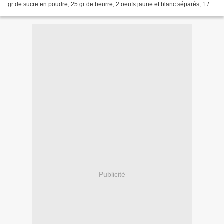
gr de sucre en poudre, 25 gr de beurre, 2 oeufs jaune et blanc séparés, 1 / 2
c à c d'extrait de vanille,...
Publicité