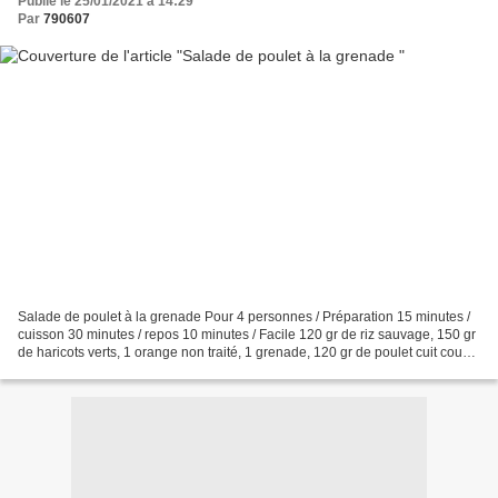
Publié le 25/01/2021 à 14:29
Par
790607
Salade de poulet à la grenade Pour 4 personnes / Préparation 15 minutes /
cuisson 30 minutes / repos 10 minutes / Facile 120 gr de riz sauvage, 150 gr
de haricots verts, 1 orange non traité, 1 grenade, 120 gr de poulet cuit coupé
en morceaux, 1 poignée...